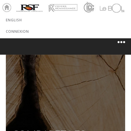
Acc
RSF
Renaissance
ICC
Le Bol Gril
ueil
Chem
ENGLISH
inées
CONNEXION